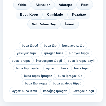
Yıldız
Akıncılar
Adatepe
Fırat
Buca Koop
Çamlıkule
Kozağaç
Vali Rahmi Bey
İnönü
buca tüpçü
buca tüp
buca aygaz tüp
yeşilyurt tüpçü
ipragaz buca
şirinyer tüpçü
buca ipragaz
Kuruçeşme tüpçü
buca ipragaz bayii
buca tüp bayileri
aygaz tüp buca
buca tupcu
buca tupcu ipragaz
buca ipragaz tüp
buca tüp aygaz
buca adatepe tüpçü
aygaz buca izmir
kozağaç ipragaz
kozağaç tüpçü