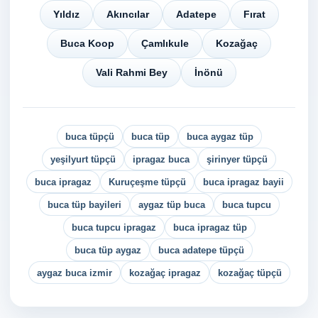
Yıldız
Akıncılar
Adatepe
Fırat
Buca Koop
Çamlıkule
Kozağaç
Vali Rahmi Bey
İnönü
buca tüpçü
buca tüp
buca aygaz tüp
yeşilyurt tüpçü
ipragaz buca
şirinyer tüpçü
buca ipragaz
Kuruçeşme tüpçü
buca ipragaz bayii
buca tüp bayileri
aygaz tüp buca
buca tupcu
buca tupcu ipragaz
buca ipragaz tüp
buca tüp aygaz
buca adatepe tüpçü
aygaz buca izmir
kozağaç ipragaz
kozağaç tüpçü