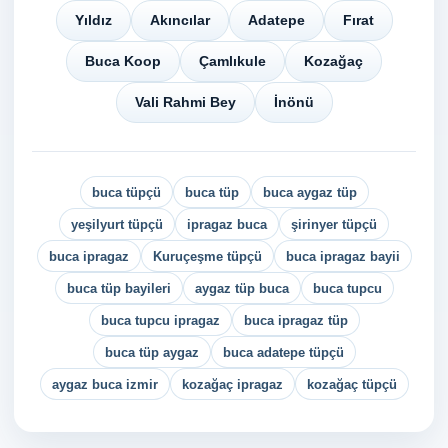
Yıldız
Akıncılar
Adatepe
Fırat
Buca Koop
Çamlıkule
Kozağaç
Vali Rahmi Bey
İnönü
buca tüpçü
buca tüp
buca aygaz tüp
yeşilyurt tüpçü
ipragaz buca
şirinyer tüpçü
buca ipragaz
Kuruçeşme tüpçü
buca ipragaz bayii
buca tüp bayileri
aygaz tüp buca
buca tupcu
buca tupcu ipragaz
buca ipragaz tüp
buca tüp aygaz
buca adatepe tüpçü
aygaz buca izmir
kozağaç ipragaz
kozağaç tüpçü