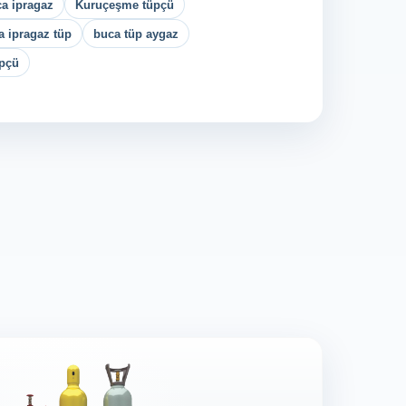
a ipragaz
Kuruçeşme tüpçü
a ipragaz tüp
buca tüp aygaz
üpçü