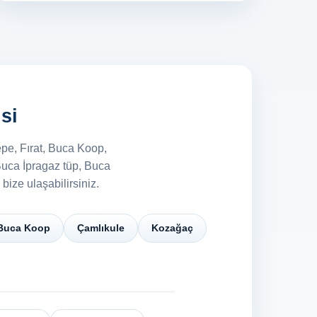
si
epe, Fırat, Buca Koop,
 Buca İpragaz tüp, Buca
ize ulaşabilirsiniz.
Buca Koop
Çamlıkule
Kozağaç