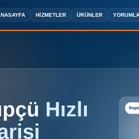
ANASAYFA
HIZMETLER
ÜRÜNLER
YORUML
üpçü
Hızlı
Bugün
arişi