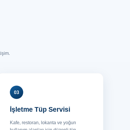
tişim.
03
İşletme Tüp Servisi
Kafe, restoran, lokanta ve yoğun
kullanım alanları için düzenli tüp