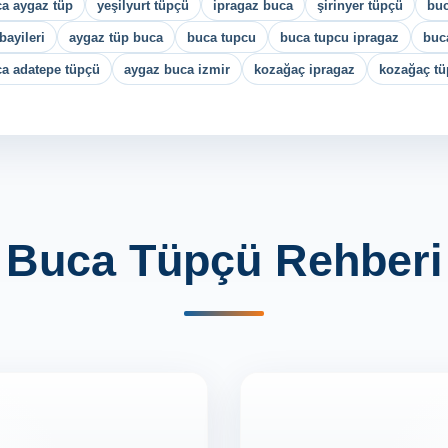
a aygaz tüp
yeşilyurt tüpçü
ipragaz buca
şirinyer tüpçü
buc
bayileri
aygaz tüp buca
buca tupcu
buca tupcu ipragaz
buc
a adatepe tüpçü
aygaz buca izmir
kozağaç ipragaz
kozağaç t
Buca Tüpçü Rehberi