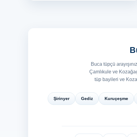
B
Buca tüpçü arayışınız
Çamlıkule ve Kozağaç b
tüp bayileri ve Koz
Şirinyer
Gediz
Kuruçeşme