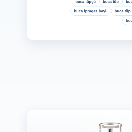
buca tüpçü
buca tüp
buc
buca ipragaz bayii
buca tüp 
buc