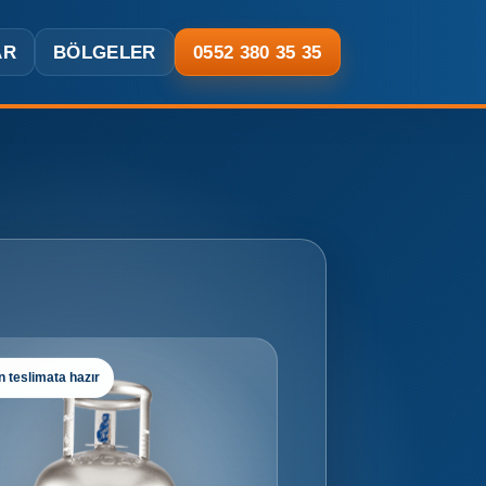
AR
BÖLGELER
0552 380 35 35
 teslimata hazır